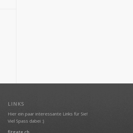
LINKS
Hier ein paar interessante Links für Sie!
Viel Spass dabei :)
fitgate.ch