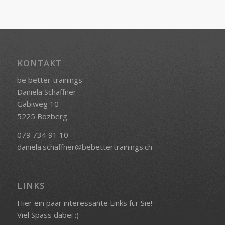
KONTAKT
be better trainings
Daniela Schaffner
Gäbiweg 10
5225 Bözberg
079 734 91 10
daniela.schaffner@bebettertrainings.ch
LINKS
Hier ein paar interessante Links für Sie!
Viel Spass dabei :)